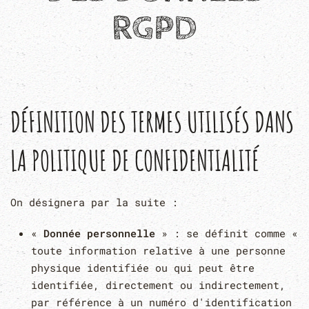
RGPD
DÉFINITION DES TERMES UTILISÉS DANS
LA POLITIQUE DE CONFIDENTIALITÉ
On désignera par la suite :
«
Donnée personnelle
» : se définit comme «
toute information relative à une personne
physique identifiée ou qui peut être
identifiée, directement ou indirectement,
par référence à un numéro d'identification